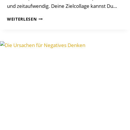
und zeitaufwendig. Deine Zielcollage kannst Du…
EIN
WEITERLESEN
DIGITALES
VISION
BOARD
ERSTELLEN
UND
ERFOLGREICH
MANIFESTIEREN!