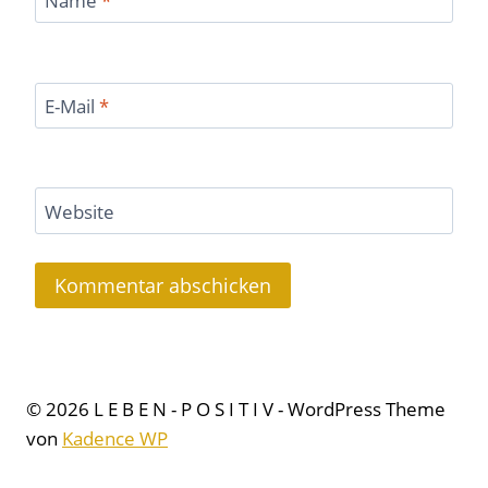
Name
*
E-Mail
*
Website
© 2026 L E B E N - P O S I T I V - WordPress Theme
von
Kadence WP